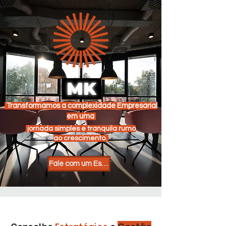
MK
Transformamos a complexidade Empresarial
em uma
jornada simples e tranquila rumo
ao crescimento.
Fale com um Especialista